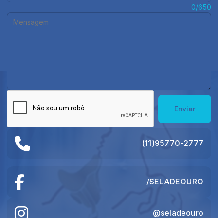
Mensagem:
0/650
Enviar
(11)95770-2777
/SELADEOURO
@seladeouro